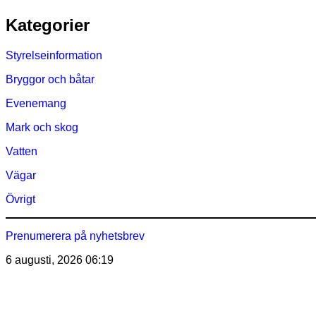
Hoppa
Kategorier
till
innehåll
Styrelseinformation
Bryggor och båtar
Evenemang
Mark och skog
Vatten
Vägar
Övrigt
Prenumerera på nyhetsbrev
6 augusti, 2026
06:19
Östra Märsöns Tomtägarför