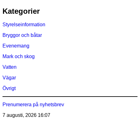
Hoppa
Kategorier
till
innehåll
Styrelseinformation
Bryggor och båtar
Evenemang
Mark och skog
Vatten
Vägar
Övrigt
Prenumerera på nyhetsbrev
7 augusti, 2026
16:07
Östra Märsöns Tomtägarförening