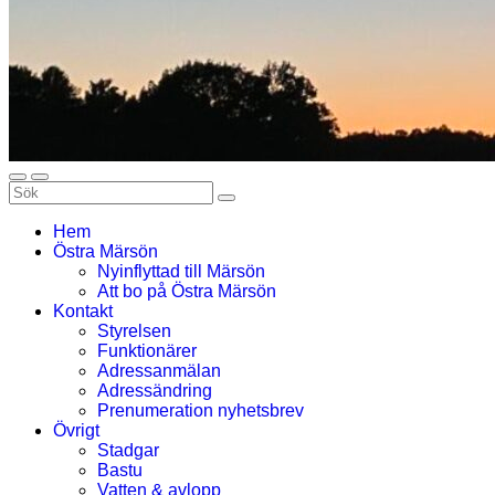
Hem
Östra Märsön
Nyinflyttad till Märsön
Att bo på Östra Märsön
Kontakt
Styrelsen
Funktionärer
Adressanmälan
Adressändring
Prenumeration nyhetsbrev
Övrigt
Stadgar
Bastu
Vatten & avlopp