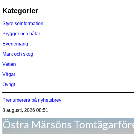
Hoppa
Kategorier
till
innehåll
Styrelseinformation
Bryggor och båtar
Evenemang
Mark och skog
Vatten
Vägar
Övrigt
Prenumerera på nyhetsbrev
8 augusti, 2026
08:51
Östra Märsöns Tomtägarför