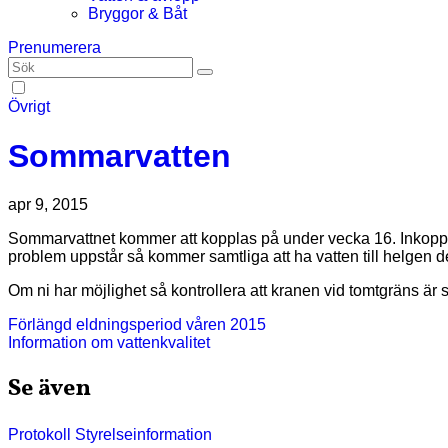
Bryggor & Båt
Prenumerera
Övrigt
Sommarvatten
apr 9, 2015
Sommarvattnet kommer att kopplas på under vecka 16. Inkopplingen kommer att ske i etapper för att eventuella läckor lättare skall kunna upptäckas och lokaliseras men om inga större
problem uppstår så kommer samtliga att ha vatten till helgen d
Om ni har möjlighet så kontrollera att kranen vid tomtgräns är
Inläggsnavigering
Förlängd eldningsperiod våren 2015
Information om vattenkvalitet
Se även
Protokoll
Styrelseinformation