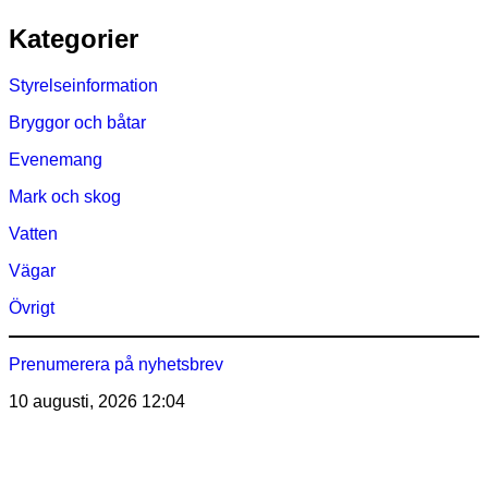
Hoppa
Kategorier
till
innehåll
Styrelseinformation
Bryggor och båtar
Evenemang
Mark och skog
Vatten
Vägar
Övrigt
Prenumerera på nyhetsbrev
10 augusti, 2026
12:04
Östra Märsöns Tomtägarförening