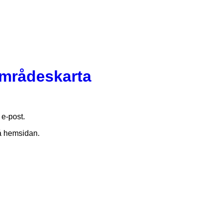
områdeskarta
 e-post.
å hemsidan.