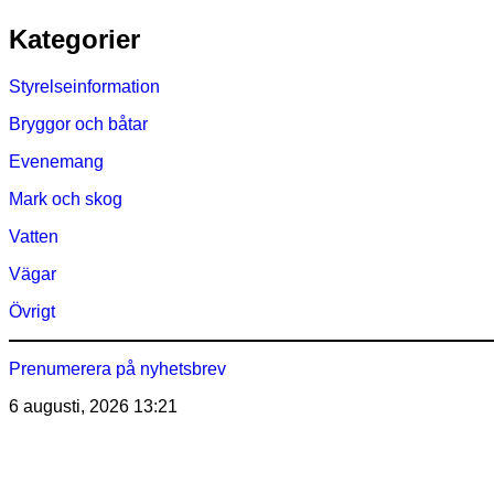
Hoppa
Kategorier
till
innehåll
Styrelseinformation
Bryggor och båtar
Evenemang
Mark och skog
Vatten
Vägar
Övrigt
Prenumerera på nyhetsbrev
6 augusti, 2026
13:21
Östra Märsöns Tomtägarför