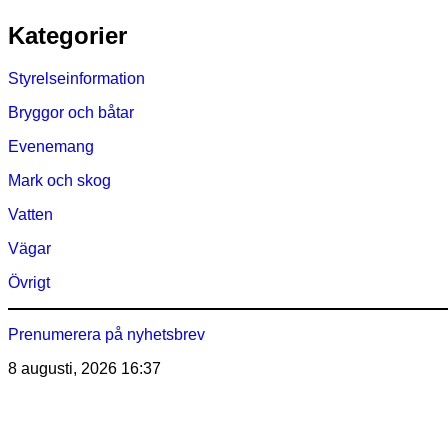
Hoppa
Kategorier
till
innehåll
Styrelseinformation
Bryggor och båtar
Evenemang
Mark och skog
Vatten
Vägar
Övrigt
Prenumerera på nyhetsbrev
8 augusti, 2026
16:37
Östra Märsöns Tomtägarför