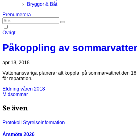
Bryggor & Båt
Prenumerera
Övrigt
Påkoppling av sommarvatte
apr 18, 2018
Vattenansvariga planerar att koppla på sommarvattnet den 18 april. Som vanligt gäller attt det kan upptäckas läckage efter vinterns tjäle. I så fall kan någon slinga behöva kopplas ur igen
för reparation.
Inläggsnavigering
Eldning våren 2018
Midsommar
Se även
Protokoll
Styrelseinformation
Årsmöte 2026