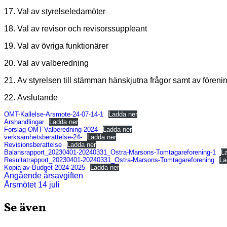
17. Val av styrelseledamöter
18. Val av revisor och revisorssuppleant
19. Val av övriga funktionärer
20. Val av valberedning
21. Av styrelsen till stämman hänskjutna frågor samt av före
22. Avslutande
OMT-Kallelse-Arsmote-24-07-14-1
Ladda ner
Arshandlingar
Ladda ner
Forslag-OMT-Valberedning-2024
Ladda ner
verksamhetsberattelse-24-
Ladda ner
Revisionsberattelse
Ladda ner
Balansrapport_20230401-20240331_Ostra-Marsons-Tomtagareforening-1
L
Resultatrapport_20230401-20240331_Ostra-Marsons-Tomtagareforening
La
Kopia-av-Budget-2024-2025
Ladda ner
Inläggsnavigering
Angående årsavgiften
Årsmötet 14 juli
Se även