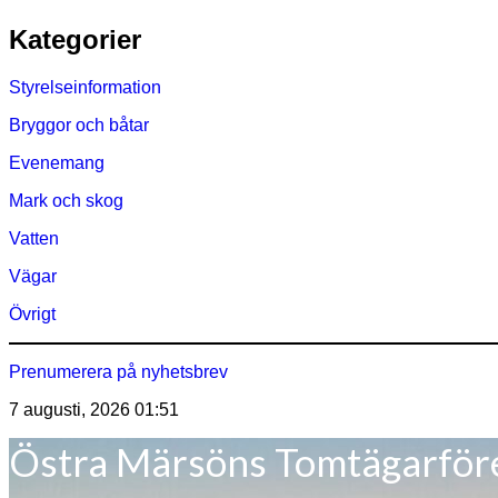
Hoppa
Kategorier
till
innehåll
Styrelseinformation
Bryggor och båtar
Evenemang
Mark och skog
Vatten
Vägar
Övrigt
Prenumerera på nyhetsbrev
7 augusti, 2026
01:51
Östra Märsöns Tomtägarför