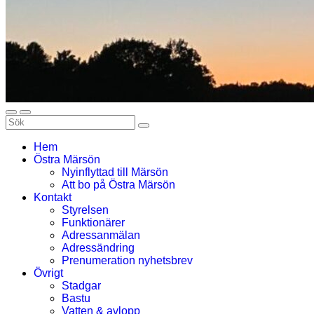
Hem
Östra Märsön
Nyinflyttad till Märsön
Att bo på Östra Märsön
Kontakt
Styrelsen
Funktionärer
Adressanmälan
Adressändring
Prenumeration nyhetsbrev
Övrigt
Stadgar
Bastu
Vatten & avlopp