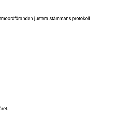
 stämmoordföranden justera stämmans protokoll
året.