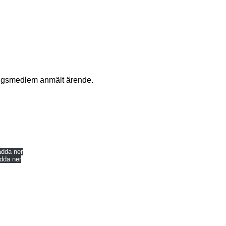
ningsmedlem anmält ärende.
adda ner
dda ner