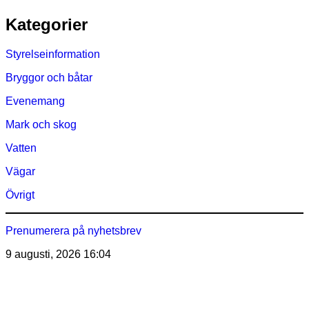
Hoppa
Kategorier
till
innehåll
Styrelseinformation
Bryggor och båtar
Evenemang
Mark och skog
Vatten
Vägar
Övrigt
Prenumerera på nyhetsbrev
9 augusti, 2026
16:04
Östra Märsöns Tomtägarförening