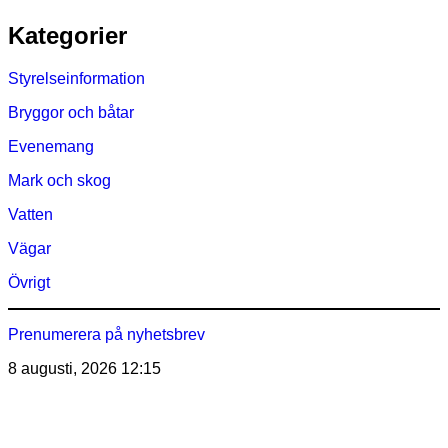
Hoppa
Kategorier
till
innehåll
Styrelseinformation
Bryggor och båtar
Evenemang
Mark och skog
Vatten
Vägar
Övrigt
Prenumerera på nyhetsbrev
8 augusti, 2026
12:15
Östra Märsöns Tomtägarförening