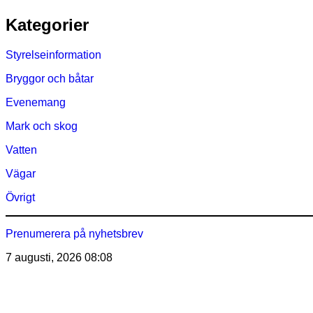
Hoppa
Kategorier
till
innehåll
Styrelseinformation
Bryggor och båtar
Evenemang
Mark och skog
Vatten
Vägar
Övrigt
Prenumerera på nyhetsbrev
7 augusti, 2026
08:08
Östra Märsöns Tomtägarför