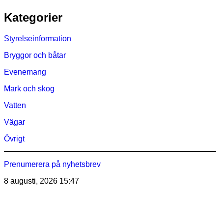
Hoppa
Kategorier
till
innehåll
Styrelseinformation
Bryggor och båtar
Evenemang
Mark och skog
Vatten
Vägar
Övrigt
Prenumerera på nyhetsbrev
8 augusti, 2026
15:47
Östra Märsöns Tomtägarförening