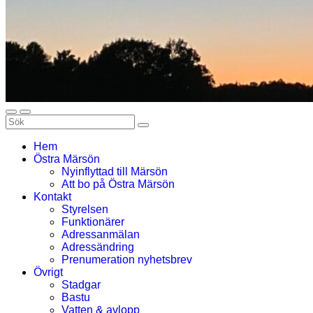
Hem
Östra Märsön
Nyinflyttad till Märsön
Att bo på Östra Märsön
Kontakt
Styrelsen
Funktionärer
Adressanmälan
Adressändring
Prenumeration nyhetsbrev
Övrigt
Stadgar
Bastu
Vatten & avlopp