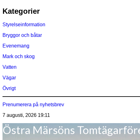
Hoppa
Kategorier
till
innehåll
Styrelseinformation
Bryggor och båtar
Evenemang
Mark och skog
Vatten
Vägar
Övrigt
Prenumerera på nyhetsbrev
7 augusti, 2026
19:11
Östra Märsöns Tomtägarför