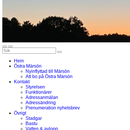
Hem
Östra Märsön
Nyinflyttad till Märsön
Att bo på Östra Märsön
Kontakt
Styrelsen
Funktionärer
Adressanmälan
Adressändring
Prenumeration nyhetsbrev
Övrigt
Stadgar
Bastu
Vatten & avlopp