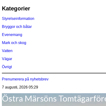
Hoppa
Kategorier
till
innehåll
Styrelseinformation
Bryggor och båtar
Evenemang
Mark och skog
Vatten
Vägar
Övrigt
Prenumerera på nyhetsbrev
7 augusti, 2026
05:29
Östra Märsöns Tomtägarför