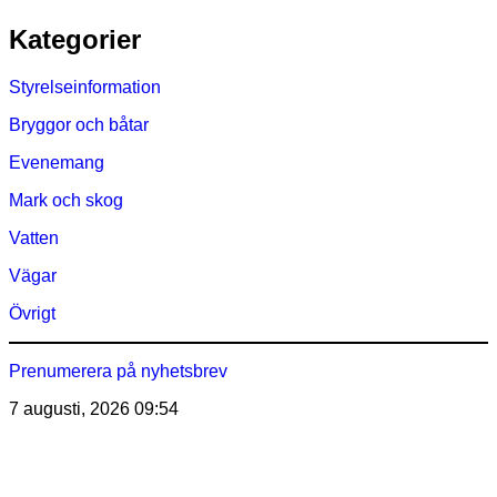
Hoppa
Kategorier
till
innehåll
Styrelseinformation
Bryggor och båtar
Evenemang
Mark och skog
Vatten
Vägar
Övrigt
Prenumerera på nyhetsbrev
7 augusti, 2026
09:54
Östra Märsöns Tomtägarförening