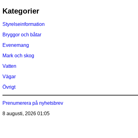
Hoppa
Kategorier
till
innehåll
Styrelseinformation
Bryggor och båtar
Evenemang
Mark och skog
Vatten
Vägar
Övrigt
Prenumerera på nyhetsbrev
8 augusti, 2026
01:05
Östra Märsöns Tomtägarför