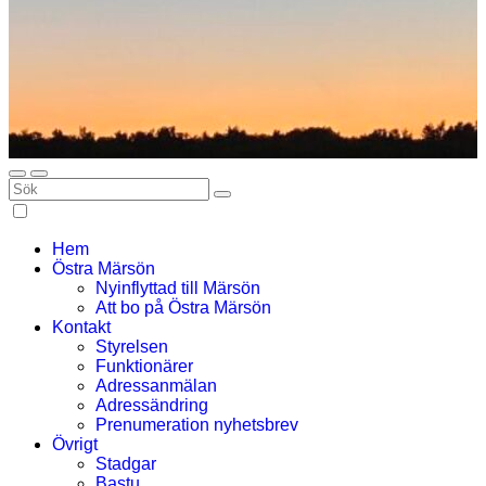
Hem
Östra Märsön
Nyinflyttad till Märsön
Att bo på Östra Märsön
Kontakt
Styrelsen
Funktionärer
Adressanmälan
Adressändring
Prenumeration nyhetsbrev
Övrigt
Stadgar
Bastu