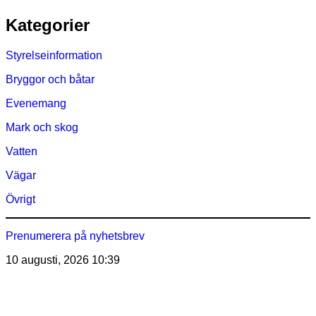
Hoppa
Kategorier
till
innehåll
Styrelseinformation
Bryggor och båtar
Evenemang
Mark och skog
Vatten
Vägar
Övrigt
Prenumerera på nyhetsbrev
10 augusti, 2026
10:39
Östra Märsöns Tomtägarförening