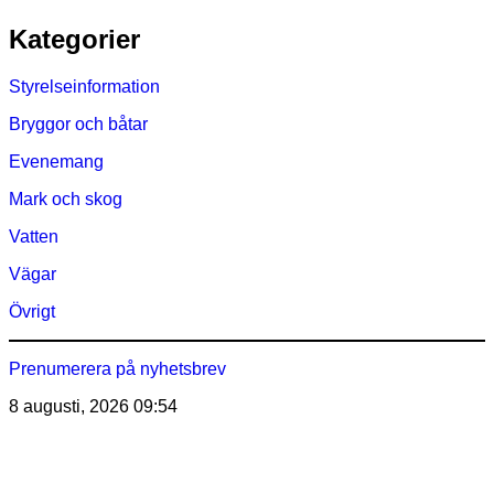
Hoppa
Kategorier
till
innehåll
Styrelseinformation
Bryggor och båtar
Evenemang
Mark och skog
Vatten
Vägar
Övrigt
Prenumerera på nyhetsbrev
8 augusti, 2026
09:54
Östra Märsöns Tomtägarförening