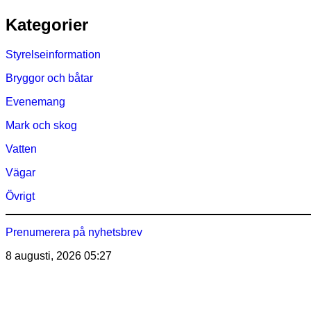
Hoppa
Kategorier
till
innehåll
Styrelseinformation
Bryggor och båtar
Evenemang
Mark och skog
Vatten
Vägar
Övrigt
Prenumerera på nyhetsbrev
8 augusti, 2026
05:27
Östra Märsöns Tomtägarför