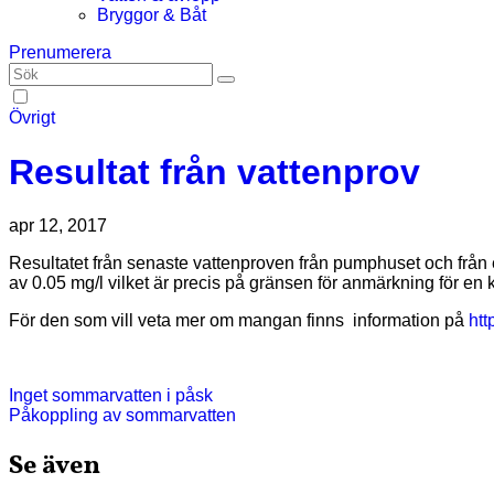
Bryggor & Båt
Prenumerera
Övrigt
Resultat från vattenprov
apr 12, 2017
Resultatet från senaste vattenproven från pumphuset och från ett kök visar med ett undantag att vattnet är tjänligt utan anmärkning. Ett kemiskt prov från pumphuset visar på en manganhalt
av 0.05 mg/l vilket är precis på gränsen för anmärkning för en
För den som vill veta mer om mangan finns information på
htt
Inläggsnavigering
Inget sommarvatten i påsk
Påkoppling av sommarvatten
Se även