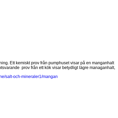
otsvarande prov från ett kök visar betydligt lägre managanhalt,
mne/salt-och-mineraler1/mangan