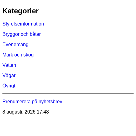
Hoppa
Kategorier
till
innehåll
Styrelseinformation
Bryggor och båtar
Evenemang
Mark och skog
Vatten
Vägar
Övrigt
Prenumerera på nyhetsbrev
8 augusti, 2026
17:48
Östra Märsöns Tomtägarförening