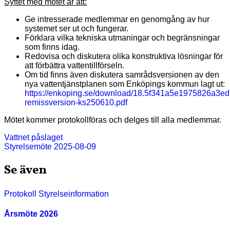
Syftet med mötet är att:
Ge intresserade medlemmar en genomgång av hur
systemet ser ut och fungerar.
Förklara vilka tekniska utmaningar och begränsningar
som finns idag.
Redovisa och diskutera olika konstruktiva lösningar för
att förbättra vattentillförseln.
Om tid finns även diskutera samrådsversionen av den
nya vattentjänstplanen som Enköpings kommun lagt ut:
https://enkoping.se/download/18.5f341a5e1975826a3ed
remissversion-ks250610.pdf
Mötet kommer protokollföras och delges till alla medlemmar.
Inläggsnavigering
Vattnet påslaget
Styrelsemöte 2025-08-09
Se även
Protokoll
Styrelseinformation
Årsmöte 2026