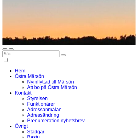
Hem
Östra Märsön
Nyinflyttad till Märsön
Att bo på Östra Märsön
Kontakt
Styrelsen
Funktionärer
Adressanmälan
Adressändring
Prenumeration nyhetsbrev
Övrigt
Stadgar
Bastu