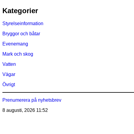
Hoppa
Kategorier
till
innehåll
Styrelseinformation
Bryggor och båtar
Evenemang
Mark och skog
Vatten
Vägar
Övrigt
Prenumerera på nyhetsbrev
8 augusti, 2026
11:52
Östra Märsöns Tomtägarför