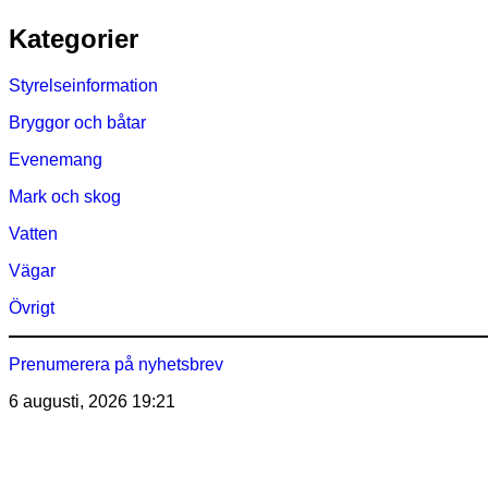
Hoppa
Kategorier
till
innehåll
Styrelseinformation
Bryggor och båtar
Evenemang
Mark och skog
Vatten
Vägar
Övrigt
Prenumerera på nyhetsbrev
6 augusti, 2026
19:21
Östra Märsöns Tomtägarför