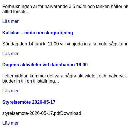
Förbrukningen är för närvarande 3,5 m3/h och tanken håller nivån. I nuläget finns det ingen planerad avstängning. Detta kan komma att förändras om förbrukningen ökar ännu mer. Som
alltid försök…
Läs mer
Kallelse – möte om skogsröjning
Söndag den 14 juni kl 11:00 vill vi bjuda in alla motorsågskun
Läs mer
Dagens aktiviteter vid dansbanan 16:00
I eftermiddag kommer det vara några aktiviteter, och mat/dryck nere vid dansbanan från 16:00.Alla medlemmar är välkomna att deltaga. Information från arrangörerna nedan: Qvartetten 2.0
bjuder in till en tillställning…
Läs mer
Styrelsemöte 2026-05-17
styrelsemote-2026-05-17.pdfDownload
Läs mer