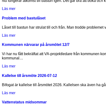
Nu fungerar åtkomst till bastun igen. Det går bra att boka och
Läs mer
Problem med bastulåset
Låset till bastun har strulat till och från. Man trodde problemet
Läs mer
Kommunen närvarar på årsmötet 12/7
Vi har nu fått bekräftat att VA-projektledare från kommunen kommer närvara i början av årsmötet. Detta för att ge information och svara på frågor från medlemmarna om statusen för
kommunal…
Läs mer
Kallelse till årsmöte 2026-07-12
Bifogat är kallelse till årsmötet 2026. Kallelsen ska även ha
Läs mer
Vattenstatus midsommar